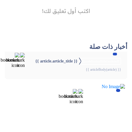
أخبار ذات صلة
{{ article.article_title }}
{{webStatusTitle(article)}}
{{ articleBody(article) }}
{{webStatusTitle(article)}}
{{webStatusTitle(article)}}