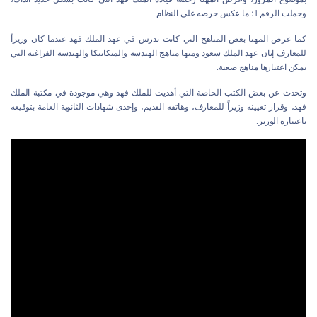
وحملت الرقم 1؛ ما عكس حرصه على النظام.
كما عرض المهنا بعض المناهج التي كانت تدرس في عهد الملك فهد عندما كان وزيراً
للمعارف إبان عهد الملك سعود ومنها مناهج الهندسة والميكانيكا والهندسة الفراغية التي
يمكن اعتبارها مناهج صعبة.
وتحدث عن بعض الكتب الخاصة التي أهديت للملك فهد وهي موجودة في مكتبة الملك
فهد، وقرار تعيينه وزيراً للمعارف، وهاتفه القديم، وإحدى شهادات الثانوية العامة بتوقيعه
باعتباره الوزير.