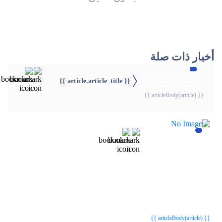
أخبار ذات صلة
{{ article.article_title }}
{{webStatusTitle(article)}}
{{ articleBody(article) }}
{{webStatusTitle(article)}}
{{webStatusTitle(article)}}
{{ article.article_title }}
{{ article.article_title }}
{{ articleBody(article) }}