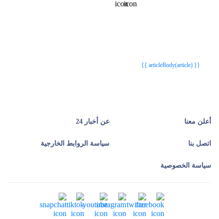
{{webStatusTitle(article)}}
{{webStatusTitle(article)}}
{{ article.article_title }}
{{ article.article_title }}
{{ articleBody(article) }}
أعلن معنا
عن أخبار 24
اتصل بنا
سياسة الروابط الخارجية
سياسة الخصوصية