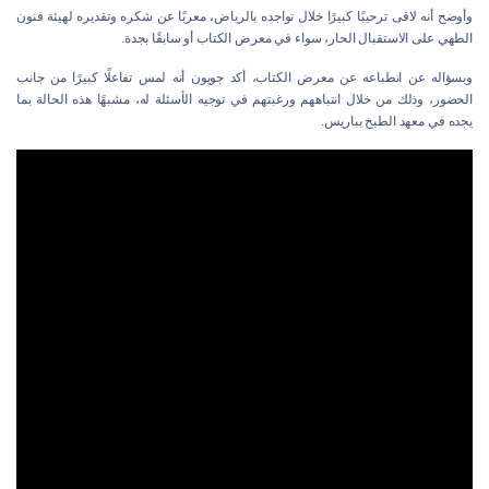
وأوضح أنه لاقى ترحيبًا كبيرًا خلال تواجده بالرياض، معربًا عن شكره وتقديره لهيئة فنون
الطهي على الاستقبال الحار، سواء في معرض الكتاب أو سابقًا بجدة.
وبسؤاله عن انطباعه عن معرض الكتاب، أكد جويون أنه لمس تفاعلًا كبيرًا من جانب
الحضور، وذلك من خلال انتباههم ورغبتهم في توجيه الأسئلة له، مشبهًا هذه الحالة بما
يجده في معهد الطبخ بباريس.