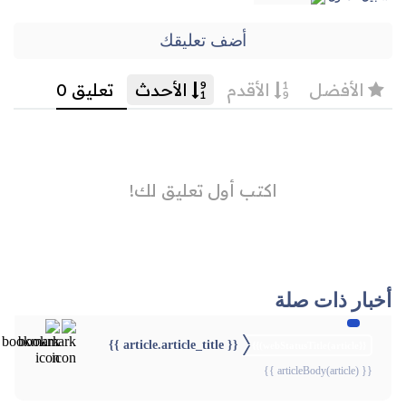
أضف تعليقك
أخبار ذات صلة
{{ article.article_title }}
{{webStatusTitle(article)}}
{{ articleBody(article) }}