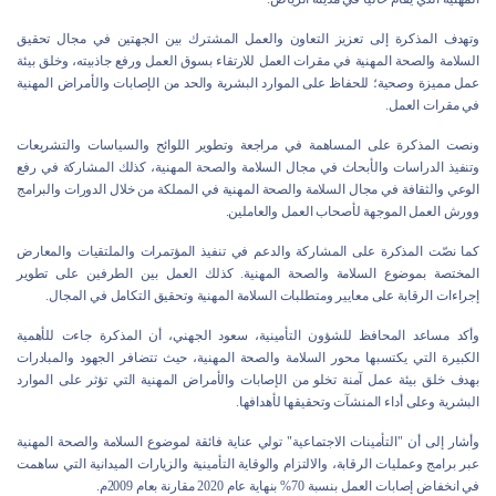
وتهدف المذكرة إلى تعزيز التعاون والعمل المشترك بين الجهتين في مجال تحقيق
السلامة والصحة المهنية في مقرات العمل للارتقاء بسوق العمل ورفع جاذبيته، وخلق بيئة
عمل مميزة وصحية؛ للحفاظ على الموارد البشرية والحد من الإصابات والأمراض المهنية
في مقرات العمل.
ونصت المذكرة على المساهمة في مراجعة وتطوير اللوائح والسياسات والتشريعات
وتنفيذ الدراسات والأبحاث في مجال السلامة والصحة المهنية، كذلك المشاركة في رفع
الوعي والثقافة في مجال السلامة والصحة المهنية في المملكة من خلال الدورات والبرامج
وورش العمل الموجهة لأصحاب العمل والعاملين.
كما نصّت المذكرة على المشاركة والدعم في تنفيذ المؤتمرات والملتقيات والمعارض
المختصة بموضوع السلامة والصحة المهنية. كذلك العمل بين الطرفين على تطوير
إجراءات الرقابة على معايير ومتطلبات السلامة المهنية وتحقيق التكامل في المجال.
وأكد مساعد المحافظ للشؤون التأمينية، سعود الجهني، أن المذكرة جاءت للأهمية
الكبيرة التي يكتسبها محور السلامة والصحة المهنية، حيث تتضافر الجهود والمبادرات
بهدف خلق بيئة عمل آمنة تخلو من الإصابات والأمراض المهنية التي تؤثر على الموارد
البشرية وعلى أداء المنشآت وتحقيقها لأهدافها.
وأشار إلى أن "التأمينات الاجتماعية" تولي عناية فائقة لموضوع السلامة والصحة المهنية
عبر برامج وعمليات الرقابة، والالتزام والوقاية التأمينية والزيارات الميدانية التي ساهمت
في انخفاض إصابات العمل بنسبة 70% بنهاية عام 2020 مقارنة بعام 2009م.