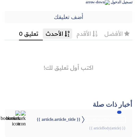
تسجيل الدخول
أضف تعليقك
أخبار ذات صلة
{{ article.article_title }}
{{webStatusTitle(article)}}
{{ articleBody(article) }}