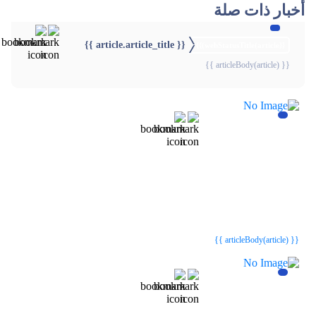
أخبار ذات صلة
{{ article.article_title }}
{{webStatusTitle(article)}}
{{ articleBody(article) }}
{{webStatusTitle(article)}}
{{webStatusTitle(article)}}
{{ article.article_title }}
{{ article.article_title }}
{{ articleBody(article) }}