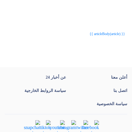
{{webStatusTitle(article)}}
{{webStatusTitle(article)}}
{{ article.article_title }}
{{ article.article_title }}
{{ articleBody(article) }}
أعلن معنا
عن أخبار 24
اتصل بنا
سياسة الروابط الخارجية
سياسة الخصوصية