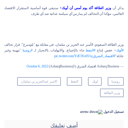
يذكر أن
وزير الطاقة أكد يوم أمس أن أوبك+
ستبقى قوة أساسية لاستقرار الاقتصاد
العالمي، مؤكدا أن التحالف لم يمارس أي سياسة عدائية ضد أي طرف.
وزير الطاقة السعودي الأمير عبد العزيز بن سلمان، في مقابلة مع "بلومبرغ": قرار تحالف
#أوبك
+ خفض إنتاج
#النفط
جاء بالإجماع، والاتهامات بالانحياز لـ
#روسيا
"مهينة وغير
عادلة"
#اقتصاد_الشرق
pic.twitter.com/YdC91s6S1q
— Asharq Business اقتصاد الشرق (@AsharqBusiness)
October 6, 2022
روسيا
اوبك
النفط
الامير عبدالعزيز بن سلمان
وزير الطاقة
تسجيل الدخول
أضف تعليقك