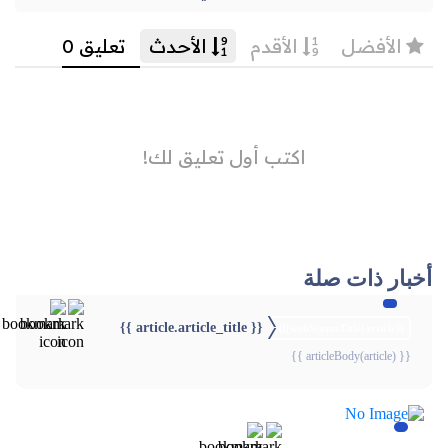
أخبار ذات صلة
{{ article.article_title }}
{{webStatusTitle(article)}}
{{ articleBody(article) }}