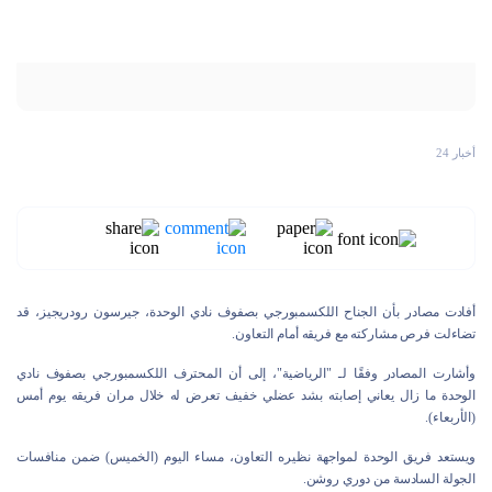
أخبار 24
أفادت مصادر بأن الجناح اللكسمبورجي بصفوف نادي الوحدة، جيرسون رودريجيز، قد
تضاءلت فرص مشاركته مع فريقه أمام التعاون.
وأشارت المصادر وفقًا لـ "الرياضية"، إلى أن المحترف اللكسمبورجي بصفوف نادي
الوحدة ما زال يعاني إصابته بشد عضلي خفيف تعرض له خلال مران فريقه يوم أمس
(الأربعاء).
ويستعد فريق الوحدة لمواجهة نظيره التعاون، مساء اليوم (الخميس) ضمن منافسات
الجولة السادسة من دوري روشن.