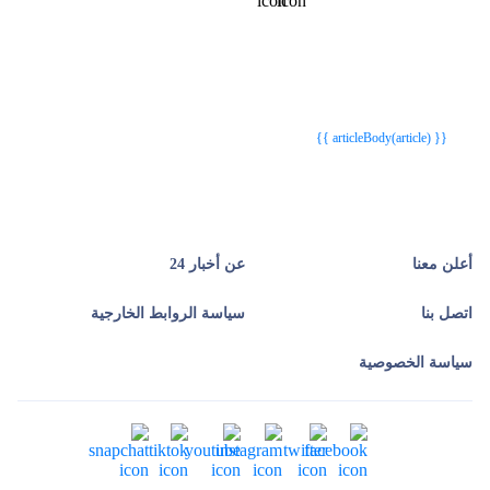
{{webStatusTitle(article)}}
{{webStatusTitle(article)}}
{{ article.article_title }}
{{ article.article_title }}
{{ articleBody(article) }}
أعلن معنا
عن أخبار 24
اتصل بنا
سياسة الروابط الخارجية
سياسة الخصوصية