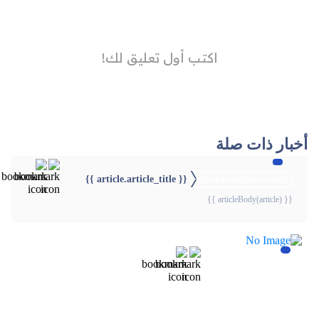
أخبار ذات صلة
{{ article.article_title }}
{{webStatusTitle(article)}}
{{ articleBody(article) }}