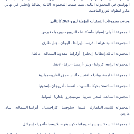
الهولندي في المجموعة الثانية، بينما ضمت المجموعة الثالثة إيطاليا وإنجلترا في نهائي
مكرر لبطولة اليورو الماضية.
وجاءت مجموعات التصفيات المؤهلة ليورو 2024 كالتالي:
المجموعة الأولى: إسبانيا - أسكتلندا - النرويج - جورجيا - قبرص.
المجموعة الثانية: هولندا - فرنسا - إيرلندا - اليونان - جبل طارق.
المجموعة الثالثة: إيطاليا - إنجلترا - أوكرانيا - مقدونيا الشمالية - مالطا.
المجموعة الرابعة: كرواتيا - ويلز - أرمينيا - تركيا - لاتفيا.
المجموعة الخامسة: بولندا - التشيك - ألبانيا - جزر الفارو - مولدوفا.
المجموعة السادسة: بلجيكا - السويد - النمسا - أذربيجان - إستونيا.
المجموعة السابعة: المجر - صربيا - مونتينجرو - بلغاريا - ليتوانيا.
المجموعة الثامنة: الدانمارك - فنلندا - سلوفينيا - كازاخستان - أيرلندا الشمالية - سان
مارينو.
المجموعة التاسعة: سويسرا - رومانيا - كوسوفو - بيلاروسيا - أندورا - إسرائيل.