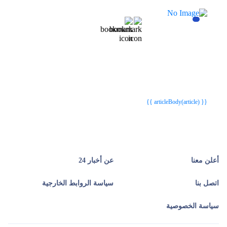
{{webStatusTitle(article)}}
{{webStatusTitle(article)}}
{{ article.article_title }}
{{ article.article_title }}
{{ articleBody(article) }}
أعلن معنا
عن أخبار 24
اتصل بنا
سياسة الروابط الخارجية
سياسة الخصوصية