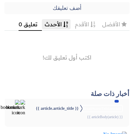
أضف تعليقك
أخبار ذات صلة
{{ article.article_title }}
{{webStatusTitle(article)}}
{{ articleBody(article) }}