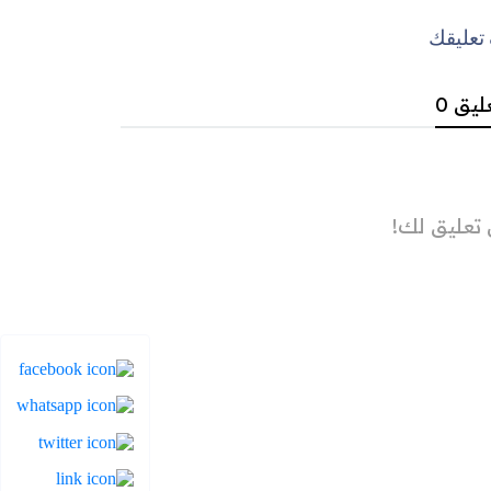
عليقك