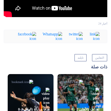
أخبار 24
الثعابين
تايلند
ذات صلة
أهداف (الأهلي 2 - 0
هدفا مباراة (الهلال 2-0