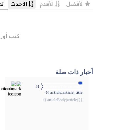
أخبار ذات صلة
{{
{{webStatusTitle(article)}}
article.article_title }}
{{ articleBody(article) }}