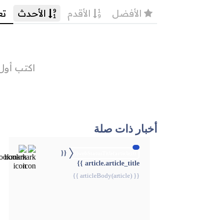
أخبار ذات صلة
{{
{{webStatusTitle(article)}}
article.article_title }}
{{ articleBody(article) }}