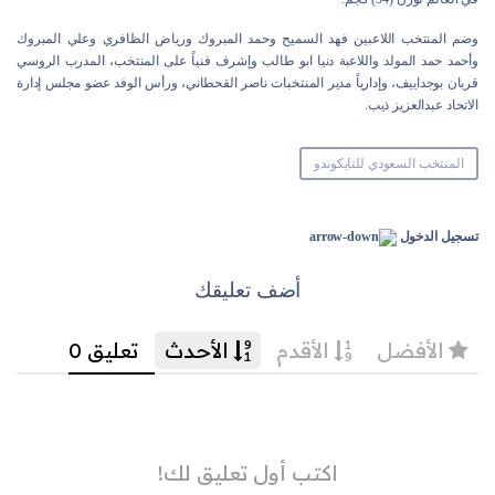
وضم المنتخب اللاعبين فهد السميح وحمد المبروك ورياض الظافري وعلي المبروك
وأحمد حمد المولد واللاعبة دنيا ابو طالب وإشرف فنياً على المنتخب، المدرب الروسي
قربان بوجداييف، وإدارياً مدير المنتخبات ناصر القحطاني، ورأس الوفد عضو مجلس إدارة
الاتحاد عبدالعزيز ذيب.
المنتخب السعودي للتايكوندو
تسجيل الدخول
أضف تعليقك