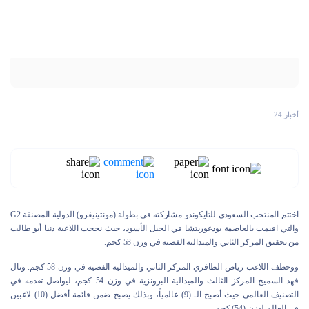
أخبار 24
اختتم المنتخب السعودي للتايكوندو مشاركته في بطولة (مونتينيغرو) الدولية المصنفة G2
والتي اقيمت بالعاصمة بودغوريتشا في الجبل الأسود، حيث نجحت اللاعبة دنيا أبو طالب
من تحقيق المركز الثاني والميدالية الفضية في وزن 53 كجم.
ووخطف اللاعب رياض الظافري المركز الثاني والميدالية الفضية في وزن 58 كجم. ونال
فهد السميح المركز الثالث والميدالية البرونزية في وزن 54 كجم، ليواصل تقدمه في
التصنيف العالمي حيث أصبح الـ (9) عالمياً، وبذلك يصبح ضمن قائمة أفضل (10) لاعبين
في العالم لوزن (54) كجم.