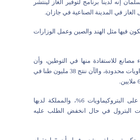
مان إنه لدينا برنامج لتوفير الغاز لينتشر
الغاز في المدينة الصناعية في جازان.
ان يمكن أن نكون فيها مثل الهند والصين وعمل الوزارات
مصانع للاستفادة منها في التوطين، وأن
سابك عندما بدأت كانت صناعة البتروكيماويات محدودة، والآن ننتج 38 مليون طنا في
وأشار إلى أن هناك زيادة في الطلب على البتروكيماويات 6%، والمملكة لديها
امات البترول في حال انخفض الطلب عليه