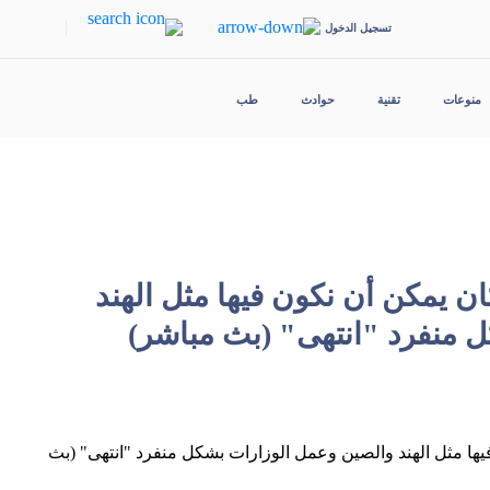
|
تسجيل الدخول
منوعات
تقنية
حوادث
طب
ة: أضعنا 40 سنة كان يمكن أن نكون فيها مثل الهند
 منفرد "انتهى" (بث مباشر)