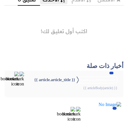
أخبار ذات صلة
{{ article.article_title }}
{{webStatusTitle(article)}}
{{ articleBody(article) }}