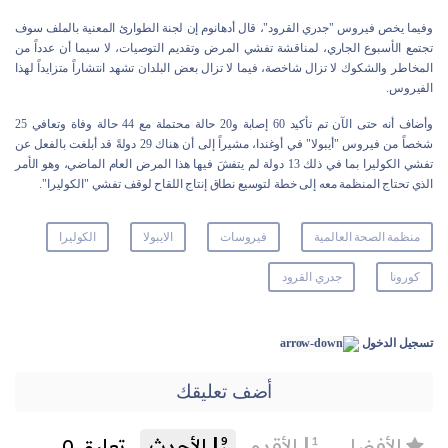
وفيما يخص فيروس "جدري القرود"، قال أدهانوم إن لجنة الطوارئ المعنية بالملف سوف
تجتمع الأسبوع الجاري، لمناقشة تفشي المرض وتقديم التوصيات، لا سيما أن عدداً من
المخاطر والشكوك لا تزال شاخصة، فيما لا تزال بعض البلدان تشهد انتشاراً متزايداً لهذا
الفيروس.
وأضاف أنه حتى الآن تم تأكيد 60 إصابة و20 حالة محتملة مع 44 حالة وفاة وتعافي 25
شخصاً من فيروس "أيبولا" في أوغندا، مشيراً إلى أن هناك 29 دولةً قد أبلغت بالفعل عن
تفشي الكوليرا بما في ذلك 13 دولة لم يتفشَ فيها هذا المرض العام الماضي، وهو الأمر
الذي تحتاج المنظمة معه إلى خطة لتوسيع نطاق إنتاج اللقاح لوقف تفشي "الكوليرا".
منظمة الصحة العالمية
فيروسات
الايبولا
الكوليرا
كورونا
جدري القرود
تسجيل الدخول
أضف تعليقك