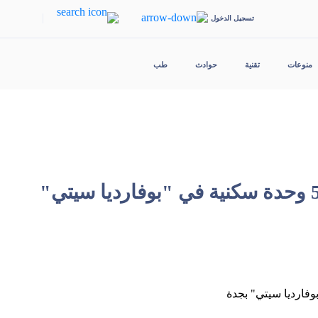
|
تسجيل الدخول
منوعات
تقنية
حوادث
طب
"سكني" يعلن عن تسليم 532 وحدة سكنية في "بوفارديا سيتي"