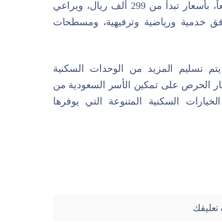
والتي تصل مساحاتها إلى 221 متراً مربعاً، بأسعار تبدأ من 299 ألف ريال، ويراعي
فق خدمية ورياضية وترفيهية، ومسطحات
يتم تسليم المزيد من الوحدات السكنية
طار الحرص على تمكين الأسر السعودية من
خيارات السكنية المتنوعة التي يوفرها
تعليقك