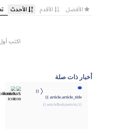
أخبار ذات صلة
{{
{{webStatusTitle(article)}}
article.article_title }}
{{ articleBody(article) }}