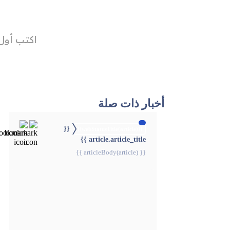
أخبار ذات صلة
{{
{{webStatusTitle(article)}}
article.article_title }}
{{ articleBody(article) }}