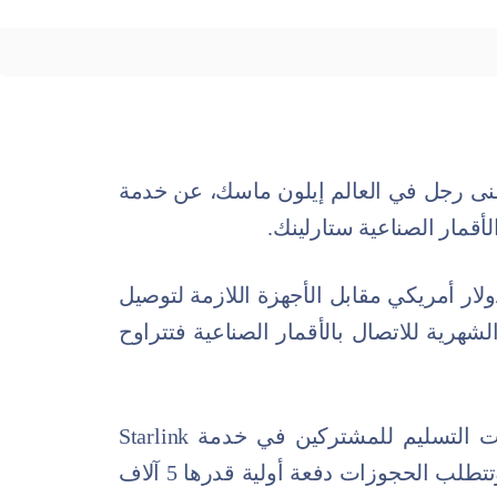
 رجل في العالم إيلون ماسك، عن خدمة
أقمار الصناعية ستارلينك.
كة إنها ستتقاضى 150 ألف دولار أمريكي مقابل الأجهزة اللازمة لتوصيل
الشهرية للاتصال بالأقمار الصناعية فتتراوح
وأوضحت أنه من المقرر أن تبدأ عمليات التسليم للمشتركين في خدمة Starlink
Aviation اعتباراً من منتصف عام 2023، وتتطلب الحجوزات دفعة أولية قدرها 5 آلاف