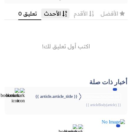
أخبار ذات صلة
{{ article.article_title }}
{{webStatusTitle(article)}}
{{ articleBody(article) }}