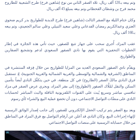
وتم بيعه بـ120 ألف ريال، تلاه الصقر الثاني من نوع (شاهين فرخ) طرح الشعيبة للطاروح
محمد فرح بن وشطان القحطاني وتم بيعه بمبلغ 45 ألف ريال.
وكان ختام الليلة مع الصقر الثالث (شاهين فرخ) طرح الدبدبة للطواريح بدر كريم ضحوي
العنزي وعبدالكريم رمضان الفدعاني وعلي سعيد التبيلي وعلي سالم الجعيدي، وتم بيعه
بـ160 ألف ريال.
عقب المزاد، أُجري سحب على جهاز تتبع للصقور، حيث تأتي هذه الجائزة في إطار
الخطوات التحفيزية التي يقوم بها نادي الصقور السعودي لدعم وتشجيع الصقارين
والطواريح.
ويقدِّم نادي الصقور السعودي العديد من المزايا للطواريح من خلال فِرَقه المنتشرة في
المناطق (الشرقية والشمالية والوسطى والغربية الشمالية والغربية الجنوبية)، إذ تستقبل
فرق النادي مالكَ الصقر (الطاروح) في كل منطقة، في حين يتكفَّل النادي أيضاً بتأمين
السكن والنقل لمُلَّاك الصقور (الطواريح) إلى مقر المزاد، ويجري عرض الصقر في مزاد
تنافسي مباشر وسريع يُبث على القنوات التلفزيونية الناقلة والبث المباشر لحسابات
النادي على منصَّات التواصل الاجتماعي، دون أن تخضع عملية البيع والشراء لأي رسوم.
وبعد بيع الصقر يتم تركيب الحجل الإلكتروني للصقور، إلى جانب إصدار الوثائق الرسمية
لإنهاء إجراءات البيع. وكان النادي قد أعلن عن أرقام التواصل مع فرق المزاد في المناطق
من خلال حساباته الرسمية على منصات التواصل الاجتماعي.