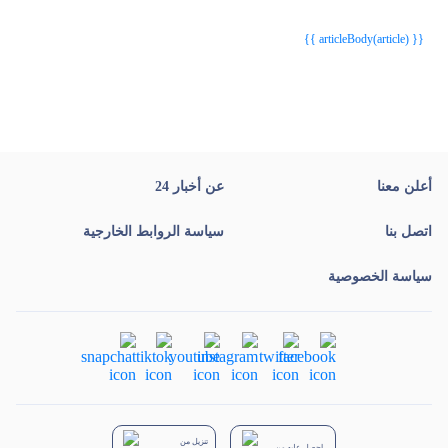
{{ article.article_title }}
{{ article.article_title }}
{{ articleBody(article) }}
أعلن معنا
عن أخبار 24
اتصل بنا
سياسة الروابط الخارجية
سياسة الخصوصية
تنزيل من
احصل عليه من