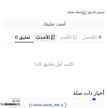
تسجيل الدخول
أضف تعليقك
أخبار ذات صلة
{{ article.article_title }}
{{webStatusTitle(article)}}