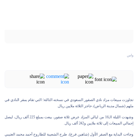
واس
تجاوزت مبيعات مزاد نادي الصقور السعودي في نسخته الثالثة؛ التي تقام بمقر النادي في
ملهم (شمال مدينة الرياض)، حاجز الثلاثة ملايين ريال.
وشهدت الليلة الـ16 من ليالي المزاد عرض ثلاثة صقور، بيعت بمبلغ 225 ألف ريال، ليصل
إجمالي المبيعات إلى ثلاثة ملايين و242 ألف ريال.
وجاءت البداية مع الصقر الأول (شاهين فرخ)، طرح الشعيبة للطاروح أحمد محمد العتيبي