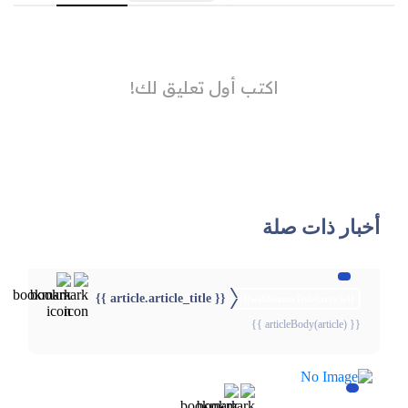
أخبار ذات صلة
{{ article.article_title }}
{{webStatusTitle(article)}}
{{ articleBody(article) }}