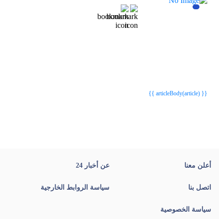
{{webStatusTitle(article)}}
{{webStatusTitle(article)}}
{{ article.article_title }}
{{ article.article_title }}
{{ articleBody(article) }}
أعلن معنا
عن أخبار 24
اتصل بنا
سياسة الروابط الخارجية
سياسة الخصوصية