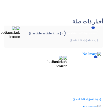
أخبار ذات صلة
{{ article.article_title }}
{{webStatusTitle(article)}}
{{ articleBody(article) }}
{{webStatusTitle(article)}}
{{webStatusTitle(article)}}
{{ article.article_title }}
{{ article.article_title }}
{{ articleBody(article) }}