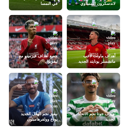
لاندسكرون النمساوي
في النمسا
أهداف ماونت لاعب
جميع أهداف فيرمينو مع
مانشستر يونايتد الجديد
ليفربول
أهداف جوتا نجم الاتحاد
نيفيز نجم الهلال الجديد
الجديد
يودع وولفرهامبتون