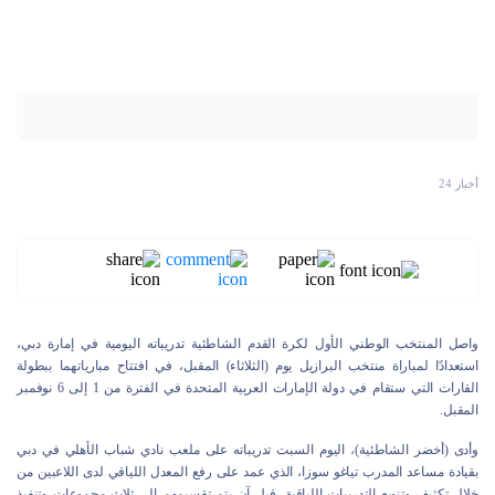
أخبار 24
واصل المنتخب الوطني الأول لكرة القدم الشاطئية تدريباته اليومية في إمارة دبي،
استعدادًا لمباراة منتخب البرازيل يوم (الثلاثاء) المقبل، في افتتاح مبارياتهما ببطولة
القارات التي ستقام في دولة الإمارات العربية المتحدة في الفترة من 1 إلى 6 نوفمبر
المقبل.
وأدى (أخضر الشاطئية)، اليوم السبت تدريباته على ملعب نادي شباب الأهلي في دبي
بقيادة مساعد المدرب تياغو سوزا، الذي عمد على رفع المعدل اللياقي لدى اللاعبين من
خلال تكثيف وتنويع التدريبات اللياقية، قبل آن يتم تقسيمهم إلى ثلاث مجموعات وتنفيذ