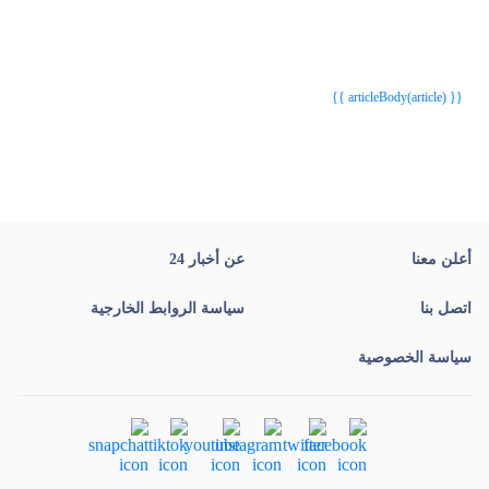
{{webStatusTitle(article)}}
{{webStatusTitle(article)}}
{{ article.article_title }}
{{ article.article_title }}
{{ articleBody(article) }}
أعلن معنا
عن أخبار 24
اتصل بنا
سياسة الروابط الخارجية
سياسة الخصوصية