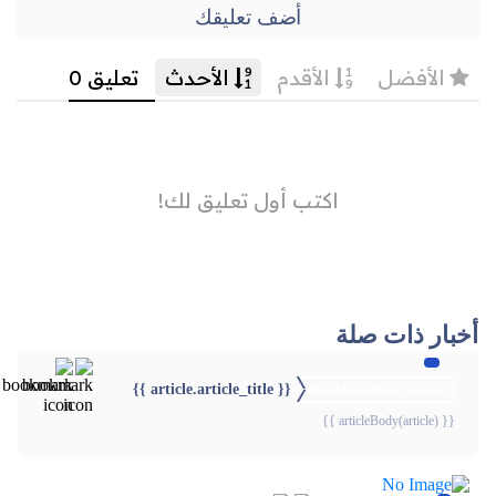
أضف تعليقك
أخبار ذات صلة
{{ article.article_title }}
{{webStatusTitle(article)}}
{{ articleBody(article) }}