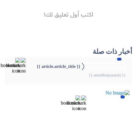
أخبار ذات صلة
{{ article.article_title }}
{{webStatusTitle(article)}}
{{ articleBody(article) }}