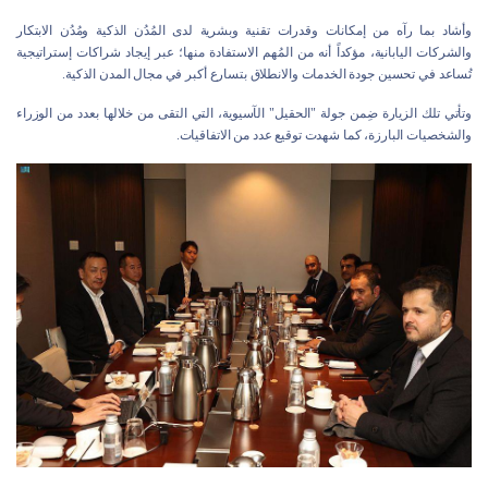
وأشاد بما رآه من إمكانات وقدرات تقنية وبشرية لدى المُدُن الذكية ومُدُن الابتكار
والشركات اليابانية، مؤكداً أنه من المُهم الاستفادة منها؛ عبر إيجاد شراكات إستراتيجية
تُساعد في تحسين جودة الخدمات والانطلاق بتسارع أكبر في مجال المدن الذكية.
وتأتي تلك الزيارة ضِمن جولة "الحقيل" الآسيوية، التي التقى من خلالها بعدد من الوزراء
والشخصيات البارزة، كما شهدت توقيع عدد من الاتفاقيات.