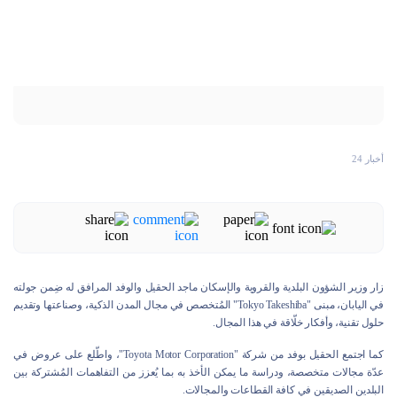
أخبار 24
زار وزير الشؤون البلدية والقروية والإسكان ماجد الحقيل والوفد المرافق له ضِمن جولته
في اليابان، مبنى "Tokyo Takeshiba" المُتخصص في مجال المدن الذكية، وصناعتها وتقديم
حلول تقنية، وأفكار خلّاقة في هذا المجال.
كما اجتمع الحقيل بوفد من شركة "Toyota Motor Corporation"، واطّلع على عروض في
عدّة مجالات متخصصة، ودراسة ما يمكن الأخذ به بما يُعزز من التفاهمات المُشتركة بين
البلدين الصديقين في كافة القطاعات والمجالات.