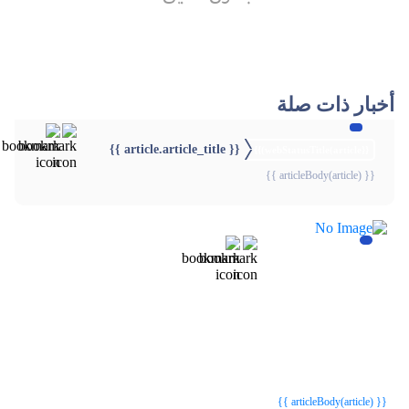
أخبار ذات صلة
{{ article.article_title }}
{{webStatusTitle(article)}}
{{ articleBody(article) }}
{{webStatusTitle(article)}}
{{webStatusTitle(article)}}
{{ article.article_title }}
{{ article.article_title }}
{{ articleBody(article) }}