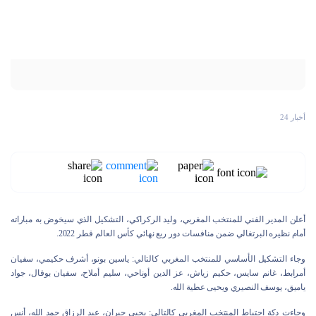
أخبار 24
أعلن المدير الفني للمنتخب المغربي، وليد الركراكي، التشكيل الذي سيخوض به مباراته
أمام نظيره البرتغالي ضمن منافسات دور ربع نهائي كأس العالم قطر 2022.
وجاء التشكيل الأساسي للمنتخب المغربي كالتالي: ياسين بونو، أشرف حكيمي، سفيان
أمرابط، غانم سايس، حكيم زياش، عز الدين أوناحي، سليم أملاح، سفيان بوفال، جواد
ياميق، يوسف النصيري ويحيى عطية الله.
وجاءت دكة احتياط المنتخب المغربي كالتالي: يحيى جبران، عبد الرزاق حمد الله، أنس