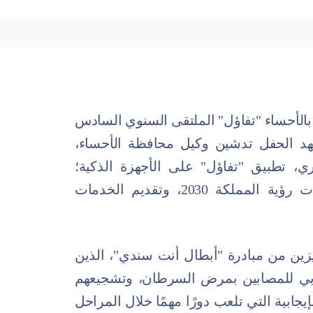
الأحساء "تفاؤل" الملتقى السنوي السادس
د الحفل تدشين وكيل محافظة الأحساء،
ري، تطبيق "تفاؤل" على الأجهزة الذكية؛
لتحقيق التحول الرقمي وفق مستهدفات رؤية المملكة 2030، وتقديم الخدمات
زين من مبادرة "أبطال أنت سندي"، الذين
ابي للمصابين بمرض السرطان، وتشجيعهم
جابية التي تلعب دورًا مهمًا خلال المراحل