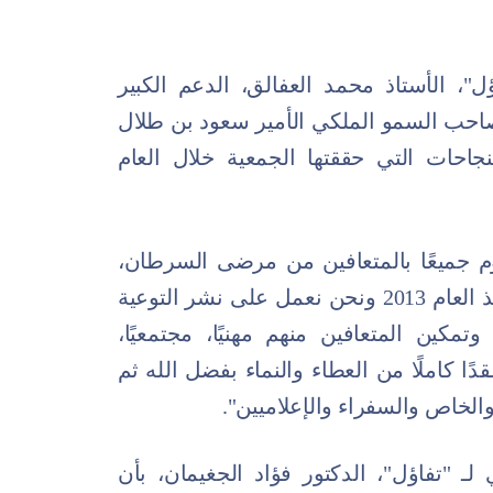
، الأستاذ محمد العفالق، الدعم الكبير
احب السمو الملكي الأمير سعود بن طلال
احات التي حققتها الجمعية خلال العام
وم جميعًا بالمتعافين من مرضى السرطان،
ونتشارك معكم فرحتهم بالاستشفاء، فمنذ العام 2013 ونحن نعمل على نشر التوعية
وتمكين المتعافين منهم مهنيًا، مجتمعيًا،
دًا كاملًا من العطاء والنماء بفضل الله ثم
الخاص والسفراء والإعلاميين".
ـ "تفاؤل"، الدكتور فؤاد الجغيمان، بأن