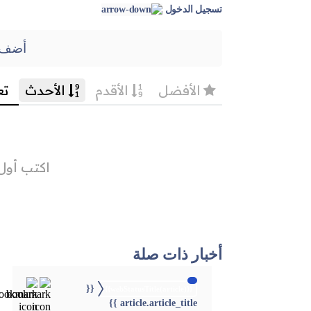
تسجيل الدخول
أضف 
أخبار ذات صلة
{{
{{webStatusTitle(article)}}
article.article_title }}