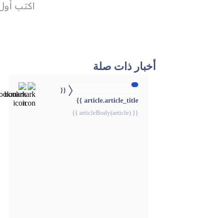
أخبار ذات صلة
{{
{{webStatusTitle(article)}}
article.article_title }}
{{ articleBody(article) }}