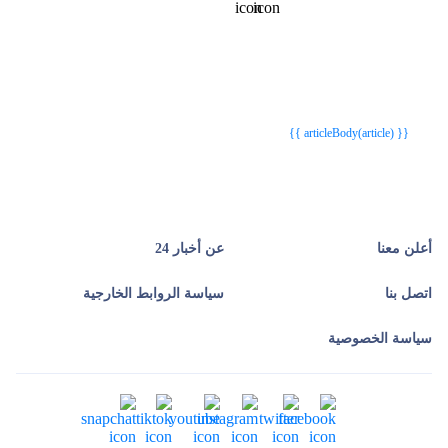
{{webStatusTitle(article)}}
{{webStatusTitle(article)}}
{{ article.article_title }}
{{ article.article_title }}
{{ articleBody(article) }}
أعلن معنا
عن أخبار 24
اتصل بنا
سياسة الروابط الخارجية
سياسة الخصوصية