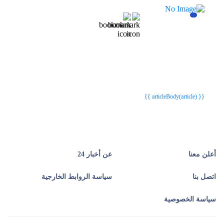
{{webStatusTitle(article)}}
{{webStatusTitle(article)}}
{{ article.article_title }}
{{ article.article_title }}
{{ articleBody(article) }}
أعلن معنا
عن أخبار 24
اتصل بنا
سياسة الروابط الخارجية
سياسة الخصوصية