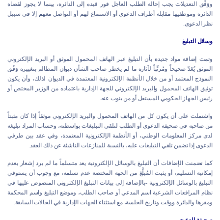
ووَفْق التعديلات يجب إحالة الطلب العاجل فور قيده إلى الدائرة، بينما لا يجوز لقضاة
الدائرة وموظفيها مقابلة أطراف الدعوى أو الاستماع لهم أو التواصل معهم إلا في سبيل
نظر الدعوى.
وسائل التبليغ
وتمت إضافة مواد جديدة بأن التبليغ عبر الهاتف المحمول الموثق أو البريد الإلكتروني
الموثق يُعَدّ صحيحاً ومُرتِّباً لآثاره ما لم يخطر صاحب الشأن ديوان المظالم بتغييره وَفْق
النموذج المعتمد أو من خلال الأنظمة الإلكترونية المعتمدة في الديوان لذلك، وأن يكون
توثيق الهاتف المحمول والبريد الإلكتروني للجهة الإدارية باعتماده من الوزير المختص أو
رئيس الجهاز الحكومي المستقل أو من ينوب عنه.
واشتملت على أن يكون كل من الهاتف المحمول والبريد الإلكتروني موثقاً إذا كان مثبتاً
من صاحبه في صحيفة الدعوى أو الطلب لتلقي التبليغات بواسطته، وحساب المراد تبليغه
لدى مركز المعلومات الوطني، أو الأنظمة الإلكترونية المعتمدة، وفي عقد بين طرفي
الدعوى إذا تضمن تلقي التبليغات عليه، بالنسبة للمنازعات الناشئة عن ذلك العقد.
كما تضمنت الإضافات أن التبليغ بالوسائل الإلكترونية يعد متسلماً ما لم يرد إشعار بعدم
إمكانية التسليم، أو يثبت المُبلَّغ من الجهة المختصة عدم تسلمه، مع وجوب أن يستوفي
التبليغ بالوسائل الإلكترونية -بالإضافة إلى بيانات التبليغ الإلكتروني المنصوص عليها في
نظام المرافعات الشرعية اسم المدعي أو صاحب الطلب، وموضع التبليغ واسم المحكمة
ومقرها والدائرة ووقت وتاريخ الجلسة، مع استثناء الجهات الإدارية في الحالات السابقة.