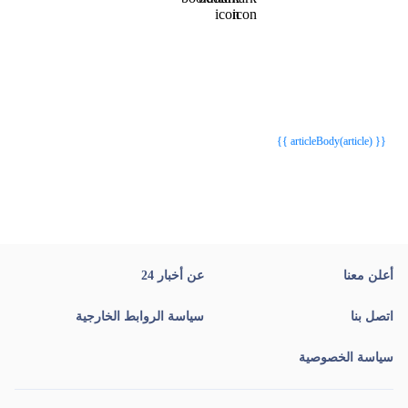
{{webStatusTitle(article)}}
{{webStatusTitle(article)}}
{{ article.article_title }}
{{ article.article_title }}
{{ articleBody(article) }}
أعلن معنا
عن أخبار 24
اتصل بنا
سياسة الروابط الخارجية
سياسة الخصوصية