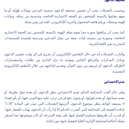
صحيفة الدعوى
وبحسب التعديلات يجب أن تتضمن صحيفة الدعوى جنسية المدعي وبيانات هُويَّته أو ما
يقوم مقامها بالنسبة للشخص ذي الصفة الاعتبارية الخاصة، وجنسية من يمثله، وبيانات
هُويته وتمثيله، ورقم هاتفه المحمول والبريد الإلكتروني، للمدعي ومن يمثله.
كما يجب أن يرافقها صورة مما يقوم مقام الهوية بالنسبة للشخص ذي الصفة الاعتبارية
الخاصة، وصورة من مستند إثبات صفة من يمثل المدعي، وترجمة مُعتمدة للمستندات
المحررة بغير اللغة العربية.
وأجازت التعديلات أنه في حال التقاضي الإلكتروني أن يجري في أي وقت تحضير الدعوى
وتبادل المذكرات والترافع الكتابي وتوجيه ما تراه الدائرة من طلبات واستفسارات
لأطراف الدعوى أو غيرهم من ذوي الشأن وتقديم إجاباتهم من خلال الأنظمة الإلكترونية
المعتمدة.
عدم الاختصاص
وفي حال ألغت المحكمة الحكم بعدم الاختصاص بنظر الدعوى، أو بعدم جواز نظرها، أو
بعدم سماعها، أو بعدم قبولها، أو بقبول دفع فرعي ترتب عليه منع السير فيها، أو بأي قضاء
لا يستنفد الولاية بنظر موضوع الدعوى، ألزمتها التعديلات التي تمت في المادة "39-1"
بإعادة القضية إلى المحكمة التي أصدرت الحكم إلا إذا رأت أن الدعوى تهيأت للفصل فيها،
أو قدرت أن ظروفها تستلزم الفصل فيها على وجه السرعة، أو كان موضوعها مما استقر
بشأنه أحكام المحكمة الإدارية العليا فتفصل فيها دون إعادة.