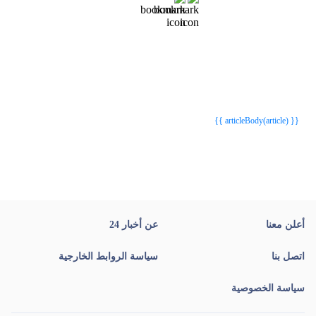
{{webStatusTitle(article)}}
{{webStatusTitle(article)}}
{{ article.article_title }}
{{ article.article_title }}
{{ articleBody(article) }}
أعلن معنا
عن أخبار 24
اتصل بنا
سياسة الروابط الخارجية
سياسة الخصوصية