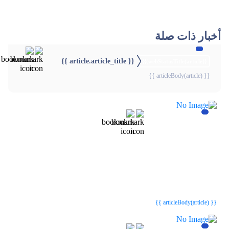
أخبار ذات صلة
{{ article.article_title }}
{{webStatusTitle(article)}}
{{ articleBody(article) }}
{{webStatusTitle(article)}}
{{webStatusTitle(article)}}
{{ article.article_title }}
{{ article.article_title }}
{{ articleBody(article) }}