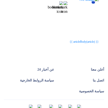
{{webStatusTitle(article)}}
{{webStatusTitle(article)}}
{{ article.article_title }}
{{ article.article_title }}
{{ articleBody(article) }}
أعلن معنا
عن أخبار 24
اتصل بنا
سياسة الروابط الخارجية
سياسة الخصوصية