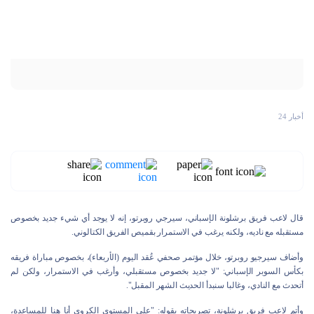
أخبار 24
قال لاعب فريق برشلونة الإسباني، سيرجي روبرتو، إنه لا يوجد أي شيء جديد بخصوص
مستقبله مع ناديه، ولكنه يرغب في الاستمرار بقميص الفريق الكتالوني.
وأضاف سيرجيو روبرتو، خلال مؤتمر صحفي عُقد اليوم (الأربعاء)، بخصوص مباراة فريقه
بكأس السوبر الإسباني: "لا جديد بخصوص مستقبلي، وأرغب في الاستمرار، ولكن لم
أتحدث مع النادي، وغالبا سنبدأ الحديث الشهر المقبل".
وأتم لاعب فريق برشلونة، تصريحاته بقوله: "على المستوى الكروي أنا هنا للمساعدة،