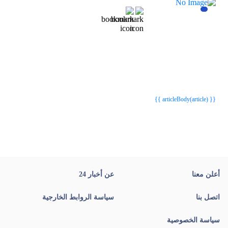
{{webStatusTitle(article)}}
{{webStatusTitle(article)}}
{{ article.article_title }}
{{ article.article_title }}
{{ articleBody(article) }}
أعلن معنا
عن أخبار 24
اتصل بنا
سياسة الروابط الخارجية
سياسة الخصوصية