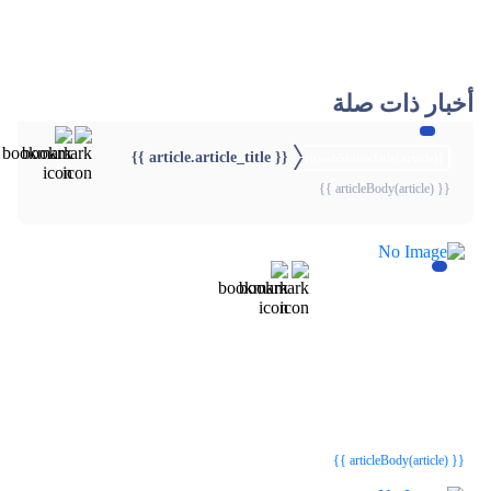
أخبار ذات صلة
{{ article.article_title }}
{{webStatusTitle(article)}}
{{ articleBody(article) }}
{{webStatusTitle(article)}}
{{webStatusTitle(article)}}
{{ article.article_title }}
{{ article.article_title }}
{{ articleBody(article) }}