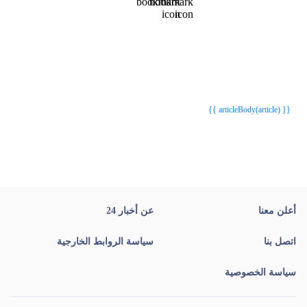
{{webStatusTitle(article)}}
{{webStatusTitle(article)}}
{{ article.article_title }}
{{ article.article_title }}
{{ articleBody(article) }}
أعلن معنا
عن أخبار 24
اتصل بنا
سياسة الروابط الخارجية
سياسة الخصوصية