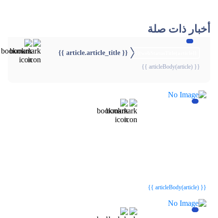
أخبار ذات صلة
{{ article.article_title }}
{{webStatusTitle(article)}}
{{ articleBody(article) }}
{{webStatusTitle(article)}}
{{webStatusTitle(article)}}
{{ article.article_title }}
{{ article.article_title }}
{{ articleBody(article) }}