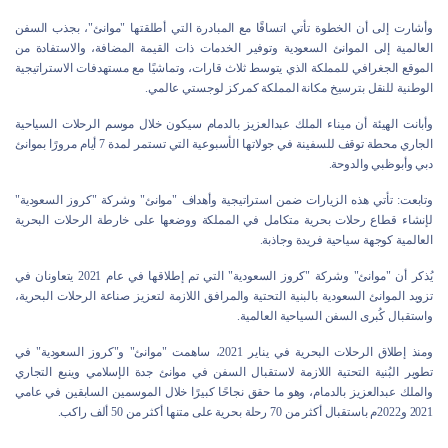
وأشارت إلى أن الخطوة تأتي اتساقًا مع المبادرة التي أطلقتها "موانئ"، بجذب السفن
العالمية إلى الموانئ السعودية وتوفير الخدمات ذات القيمة المضافة، والاستفادة من
الموقع الجغرافي للمملكة الذي يتوسط ثلاث قارات، وتماشيًا مع مستهدفات الاستراتيجية
الوطنية للنقل بترسيخ مكانة المملكة كمركز لوجستي عالمي.
وأبانت الهيئة أن ميناء الملك عبدالعزيز بالدمام سيكون خلال موسم الرحلات السياحية
الجاري محطة توقف للسفينة في جولاتها الأسبوعية التي تستمر لمدة 7 أيام مرورًا بموانئ
دبي وأبوظبي والدوحة.
وتابعت: تأتي هذه الزيارات ضمن استراتيجية وأهداف "موانئ" وشركة "كروز السعودية"
لإنشاء قطاع رحلات بحرية متكامل في المملكة ووضعها على خارطة الرحلات البحرية
العالمية كوجهة سياحية فريدة وجاذبة.
يُذكر أن "موانئ" وشركة "كروز السعودية" التي تم إطلاقها في عام 2021 يتعاونان في
تزويد الموانئ السعودية بالبنية التحتية والمرافق اللازمة لتعزيز صناعة الرحلات البحرية،
واستقبال كُبرى السفن السياحية العالمية.
ومنذ إطلاق الرحلات البحرية في يناير 2021، ساهمت "موانئ" و"كروز السعودية" في
تطوير البُنية التحتية اللازمة لاستقبال السفن في موانئ جدة الإسلامي وينبع التجاري
والملك عبدالعزيز بالدمام، وهو ما حقق نجاحًا كبيرًا خلال الموسمين السابقين في عامي
2021 و2022م باستقبال أكثر من 70 رحلة بحرية على متنها أكثر من 50 ألف راكب.