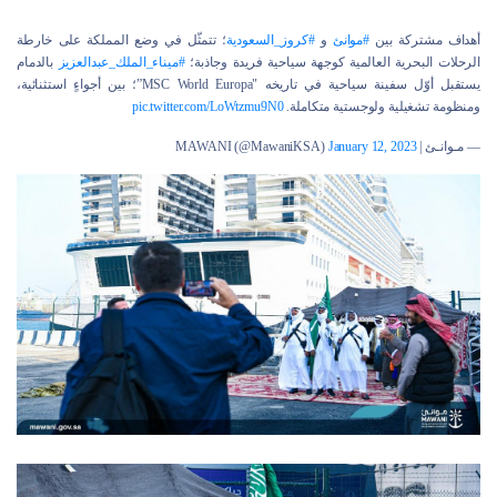
أهداف مشتركة بين
#موانئ
و
#كروز_السعودية
؛ تتمثّل في وضع المملكة على خارطة
الرحلات البحرية العالمية كوجهة سياحية فريدة وجاذبة؛
#ميناء_الملك_عبدالعزيز
بالدمام
يستقبل أوّل سفينة سياحية في تاريخه "MSC World Europa”؛ بين أجواءٍ استثنائية،
ومنظومة تشغيلية ولوجستية متكاملة.
pic.twitter.com/LoWtzmu9N0
— مـوانـئ | MAWANI (@MawaniKSA)
January 12, 2023