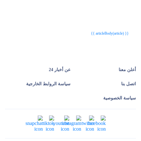
{{webStatusTitle(article)}}
{{webStatusTitle(article)}}
{{ article.article_title }}
{{ article.article_title }}
{{ articleBody(article) }}
أعلن معنا
عن أخبار 24
اتصل بنا
سياسة الروابط الخارجية
سياسة الخصوصية