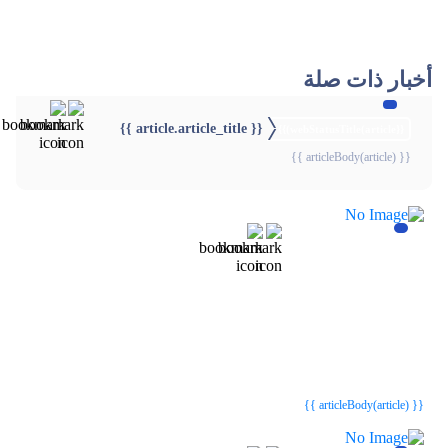
أخبار ذات صلة
{{ article.article_title }}
{{webStatusTitle(article)}}
{{ articleBody(article) }}
{{webStatusTitle(article)}}
{{webStatusTitle(article)}}
{{ article.article_title }}
{{ article.article_title }}
{{ articleBody(article) }}