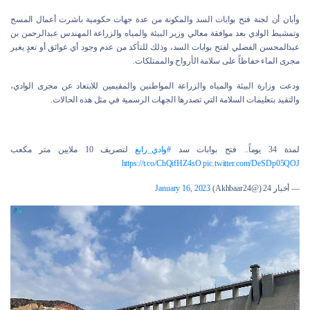
وأبان أن لجنة فتح بوابات السد والمكونة من عدة جهات حكومية باشرت أعمال المسح
وتمشيط الوادي بعد موافقة معالي وزير البيئة والمياه والزراعة المهندس عبدالرحمن بن
عبدالمحسن الفضلي لفتح بوابات السد، وذلك للتأكد من عدم وجود أي عوائق أو تعدٍ يغير
مجرى الماء حفاظاً على سلامة الأرواح والممتلكات.
ودعت وزارة البيئة والمياه والزراعة المواطنين والمقيمين للابتعاد عن مجرى الوادي،
والتقيد بتعليمات السلامة التي تصدرها الجهات الرسمية في مثل هذه الحالات.
لمدة 34 يوماً.. فتح بوابات سد
#وادي_رابغ
لتصريف 10 ملايين متر مكعب
https://t.co/ChQifHZ4sO
pic.twitter.com/DeSDp05QOJ
— أخبار 24 (@Akhbaar24)
January 16, 2023