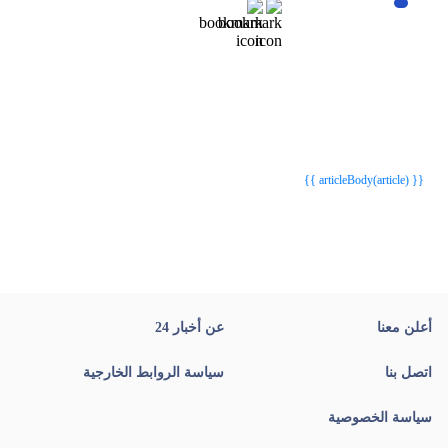
{{webStatusTitle(article)}}
{{webStatusTitle(article)}}
{{ article.article_title }}
{{ article.article_title }}
{{ articleBody(article) }}
أعلن معنا
عن أخبار 24
اتصل بنا
سياسة الروابط الخارجية
سياسة الخصوصية