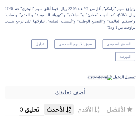
وتراجع سهم "أرامكو" بأقل من 1% عند 32.05 ريال، فيما أغلق سهم "البحري" عند 27.60
ريال (-8%)، كما أنهت "معادن" و"سدافكو" و"كهرباء السعودية" و"العثيم" و"ساب"
و"سبكيم العالمية" و"التصنيع الوطنية" و"أسمنت اليمامة"، تداولاتها على تراجع بنسب
تراوحت بين 1 و3%.
السوق السعودي
سوق الاسهم السعودي
تداول
البورصة
تسجيل الدخول
أضف تعليقك