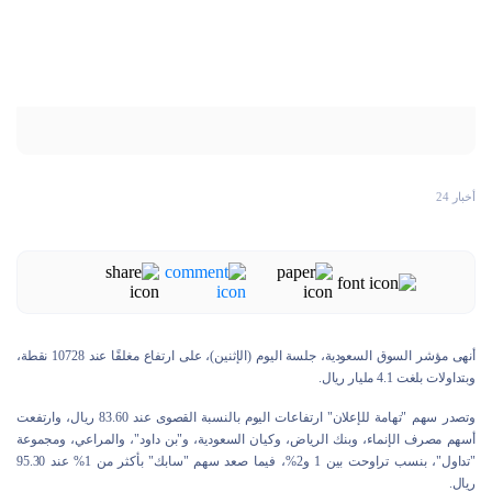
أخبار 24
أنهى مؤشر السوق السعودية، جلسة اليوم (الإثنين)، على ارتفاع مغلقًا عند 10728 نقطة،
وبتداولات بلغت 4.1 مليار ريال.
وتصدر سهم "تهامة للإعلان" ارتفاعات اليوم بالنسبة القصوى عند 83.60 ريال، وارتفعت
أسهم مصرف الإنماء، وبنك الرياض، وكيان السعودية، و"بن داود"، والمراعي، ومجموعة
"تداول"، بنسب تراوحت بين 1 و2%، فيما صعد سهم "سابك" بأكثر من 1% عند 95.30
ريال.