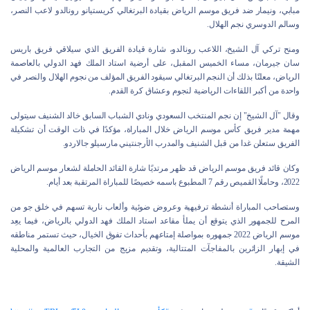
مبابي، ونيمار ضد فريق موسم الرياض بقيادة البرتغالي كريستيانو رونالدو لاعب النصر،
وسالم الدوسري نجم الهلال.
ومنح تركي آل الشيخ، اللاعب رونالدو، شارة قيادة الفريق الذي سيلاقي فريق باريس
سان جيرمان، مساء الخميس المقبل، على أرضية استاد الملك فهد الدولي بالعاصمة
الرياض، معلنًا بذلك أن النجم البرتغالي سيقود الفريق المؤلف من نجوم الهلال والنصر في
واحدة من أكبر اللقاءات الرياضية لنجوم وعشاق كرة القدم.
وقال "آل الشيخ" إن نجم المنتخب السعودي ونادي الشباب السابق خالد الشنيف سيتولى
مهمة مدير فريق كأس موسم الرياض خلال المباراة، مؤكدًا في ذات الوقت أن تشكيلة
الفريق ستعلن غدا من قبل الشنيف والمدرب الأرجنتيني مارسيلو جالاردو.
وكان قائد فريق موسم الرياض قد ظهر مرتديًا شارة القائد الحاملة لشعار موسم الرياض
2022، وحاملًا القميص رقم 7 المطبوع باسمه خصيصًا للمباراة المرتقبة بعد أيام.
وستصاحب المباراة أنشطة ترفيهية وعروض ضوئية وألعاب نارية تسهم في خلق جو من
المرح للجمهور الذي يتوقع أن يملأ مقاعد استاد الملك فهد الدولي بالرياض، فيما يعِد
موسم الرياض 2022 جمهوره بمواصلة إمتاعهم بأحداث تفوق الخيال، حيث تستمر مناطقه
في إبهار الزائرين بالمفاجآت المتتالية، وتقديم مزيج من التجارب العالمية والمحلية
الشيقة.