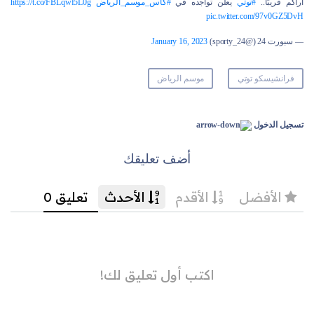
أراكم قريبًا..
#توتي
يعلن تواجده في
#كأس_موسم_الرياض
https://t.co/FBLqwf5L0g
pic.twitter.com/97v0GZ5DvH
— سبورت 24 (@sporty_24)
January 16, 2023
فرانشيسكو توتي
موسم الرياض
تسجيل الدخول
أضف تعليقك