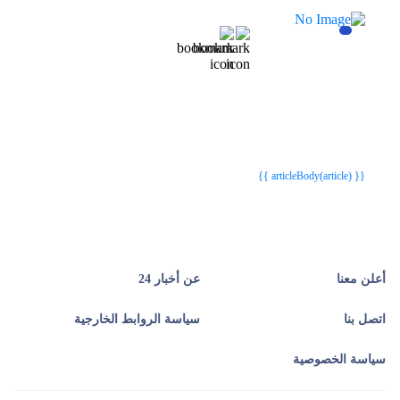
{{webStatusTitle(article)}}
{{webStatusTitle(article)}}
{{ article.article_title }}
{{ article.article_title }}
{{ articleBody(article) }}
أعلن معنا
عن أخبار 24
اتصل بنا
سياسة الروابط الخارجية
سياسة الخصوصية