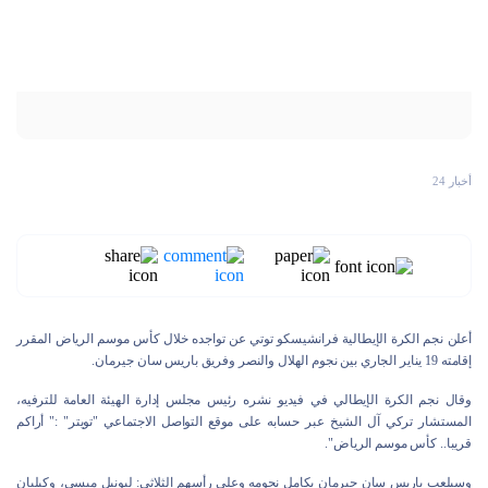
أخبار 24
أعلن نجم الكرة الإيطالية فرانشيسكو توتي عن تواجده خلال كأس موسم الرياض المقرر
إقامته 19 يناير الجاري بين نجوم الهلال والنصر وفريق باريس سان جيرمان.
وقال نجم الكرة الإيطالي في فيديو نشره رئيس مجلس إدارة الهيئة العامة للترفيه،
المستشار تركي آل الشيخ عبر حسابه على موقع التواصل الاجتماعي "تويتر" :" أراكم
قريبا.. كأس موسم الرياض".
وسيلعب باريس سان جيرمان بكامل نجومه وعلى رأسهم الثلاثي: ليونيل ميسي، وكيليان