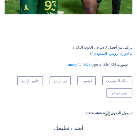
برأيك.. من أفضل لاعب في الجولة الـ 13 ?
بـ
#دوري_روشن_السعودي
?⁉️
— سبورت 24 (@sporty_24)
January 17, 2023
سالم الدوسري
اوسبينا
رومارينيو
فابيو مارتينز
دوري روشن
تسجيل الدخول
أضف تعليقك