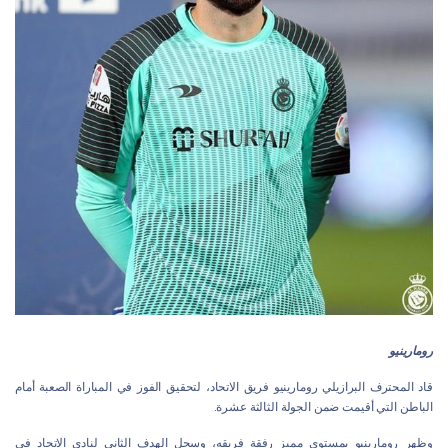
رومارينيو
قاد المحترف البرازيلي رومارينيو فريق الاتحاد، لتحقيق الفوز في المباراة الصعبة أمام
الباطن التي أقيمت ضمن الجولة الثالثة عشرة.
وظهر رومارينيو بمستوى مميز رفقة فريقه، وسجل الهدف الثاني لنادي الاتحاد في