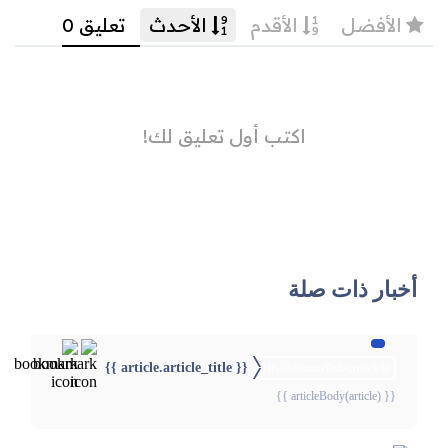
أخبار ذات صلة
{{ article.article_title }}
{{webStatusTitle(article)}}
{{ articleBody(article) }}