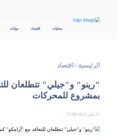
محليات
اقتصاد
دوليات
الرئيسية
/
اقتصاد
"رينو" و"جيلي" تتطلعان لل
بمشروع للمحركات
17 يناير 2023 15:09