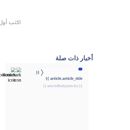
أخبار ذات صلة
{{
{{webStatusTitle(article)}}
article.article_title }}
{{ articleBody(article) }}