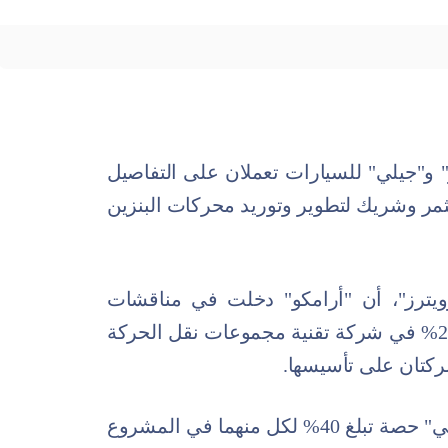
نو" و"جيلي" للسيارات تعملان على التفاصيل
تثمر وشريك لتطوير وتوريد محركات البنزين
ويترز"، أن "أرامكو" دخلت في مناقشات
متقدمة للاستحواذ على حصة تصل إلى 20% في شركة تقنية مجموعات نقل الحركة
شركتان على تأسيسها.
وبيّنت المصادر أنه سيكون لـ"رينو" و"جيلي" حصة تبلغ 40% لكل منهما في المشروع