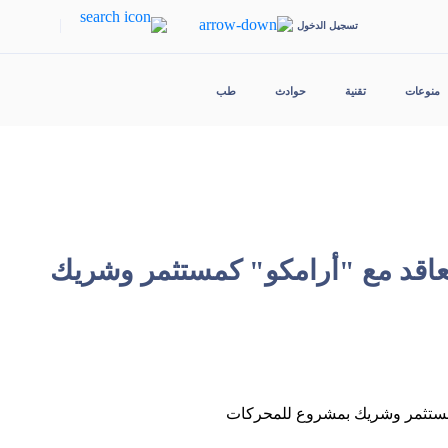
|
تسجيل الدخول
منوعات
تقنية
حوادث
طب
تعاقد مع "أرامكو" كمستثمر وشريك