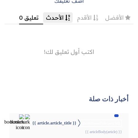
أضف تعليقك
أخبار ذات صلة
{{ article.article_title }}
{{webStatusTitle(article)}}
{{ articleBody(article) }}