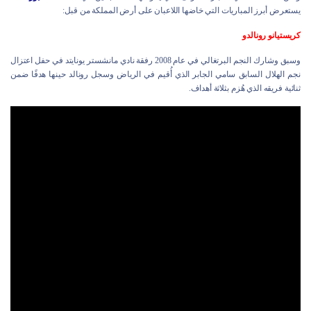
يستعرض أبرز المباريات التي خاضها اللاعبان على أرض المملكة من قبل:
كريستيانو رونالدو
وسبق وشارك النجم البرتغالي في عام 2008 رفقة نادي مانشستر يونايتد في حفل اعتزال
نجم الهلال السابق سامي الجابر الذي أُقيم في الرياض وسجل رونالد حينها هدفًا ضمن
ثنائية فريقه الذي هُزم بثلاثة أهداف.