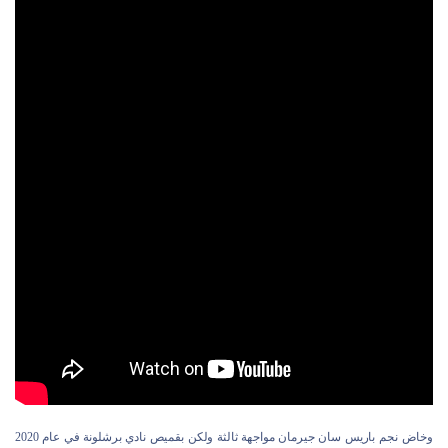
وخاض نجم باريس سان جيرمان مواجهة ثالثة ولكن بقميص نادي برشلونة في عام 2020