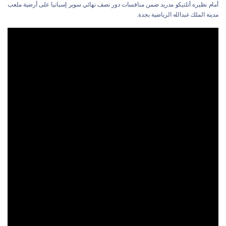
أمام نظيره أتلتيكو مدريد ضمن منافسات دور نصف نهائي سوبر إسبانيا على أرضية ملعب
مدينة الملك عبدالله الرياضية بجدة.