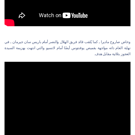
وخاض صاروخ ماديرا ـ كما يُلقب قائد فريق الهلال والنصر أمام باريس سان جيرمان ـ في
نهاية العام ذاته مواجهة بقميص يوفنتوس أيضًا أمام لاتسيو والتي انتهت بهزيمة السيدة
العجوز بثلاثية مقابل هدف.