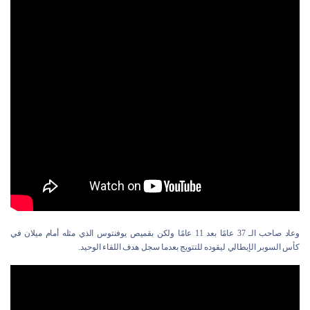
وعاد صاحب الـ 37 عامًا بعد 11 عامًا ولكن بقميص يوفنتوس الذي مثله أمام ميلان في
كأس السوبر الإيطالي ليقوده للتتويج بعدما سجل هدف اللقاء الوحيد.