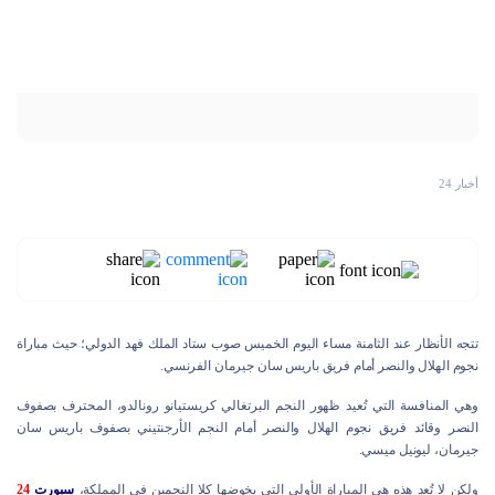
أخبار 24
تتجه الأنظار عند الثامنة مساء اليوم الخميس صوب ستاد الملك فهد الدولي؛ حيث مباراة
نجوم الهلال والنصر أمام فريق باريس سان جيرمان الفرنسي.
وهي المنافسة التي تُعيد ظهور النجم البرتغالي كريستيانو رونالدو، المحترف بصفوف
النصر وقائد فريق نجوم الهلال والنصر أمام النجم الأرجنتيني بصفوف باريس سان
جيرمان، ليونيل ميسي.
ولكن لا تُعد هذه هي المباراة الأولى التي يخوضها كلا النجمين في المملكة،
سبورت
24