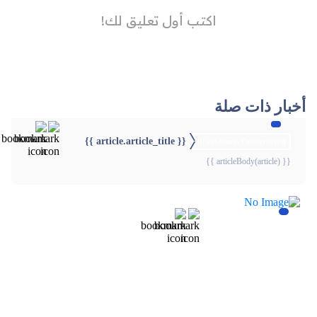
أخبار ذات صلة
{{ article.article_title }}
{{webStatusTitle(article)}}
{{ articleBody(article) }}
{{webStatusTitle(article)}}
{{webStatusTitle(article)}}