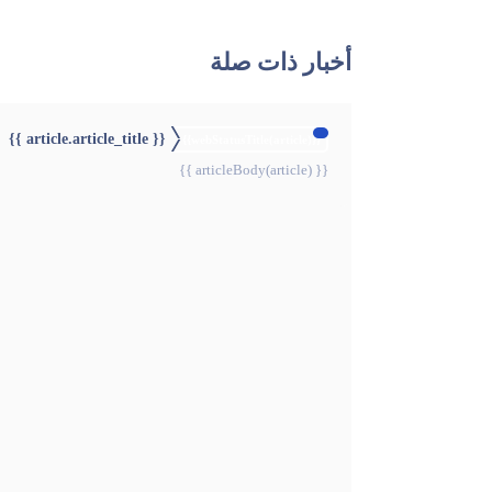
أخبار ذات صلة
{{ article.article_title }}
{{webStatusTitle(article)}}
{{ articleBody(article) }}