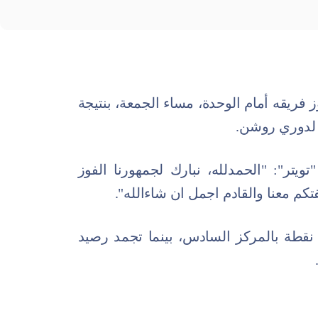
فريقه أمام الوحدة، مساء الجمعة، بنتيجة
يتر": "الحمدلله، نبارك لجمهورنا الفوز
م معنا والقادم اجمل ان شاءالله".
بتلك النتيجة، رفع الفتح رصيده إلى 21 نقطة بالمركز السادس، بينما تجمد رصيد