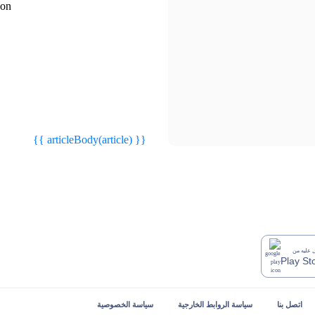
{{
{{
{{webStatusTitle(article)}}
{{webStatusTitle(article)}}
article.article_title }}
article.article_title }}
{{ articleBody(article) }}
عليه من
Play St
اتصل بنا
سياسة الروابط الخارجية
سياسة الخصوصية